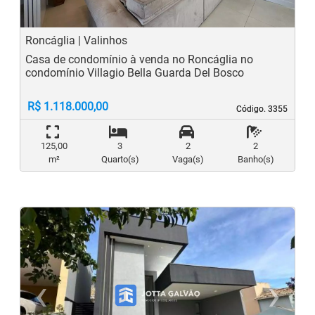
Roncáglia | Valinhos
Casa de condomínio à venda no Roncáglia no
condomínio Villagio Bella Guarda Del Bosco
R$ 1.118.000,00
Código. 3355
Código. 3355
125,00
3
2
2
m²
Quarto(s)
Vaga(s)
Banho(s)
‹
›