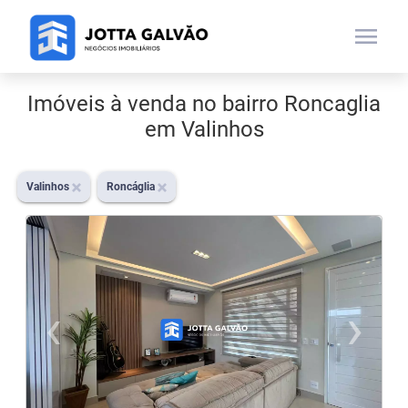
menu
Imóveis à venda no bairro Roncaglia
em Valinhos
Valinhos
Roncáglia
‹
›
Previous
N