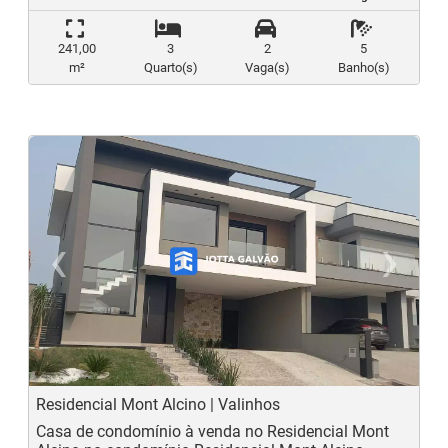
241,00
3
2
5
m²
Quarto(s)
Vaga(s)
Banho(s)
‹
›
Previous
N
Residencial Mont Alcino | Valinhos
Casa de condomínio à venda no Residencial Mont