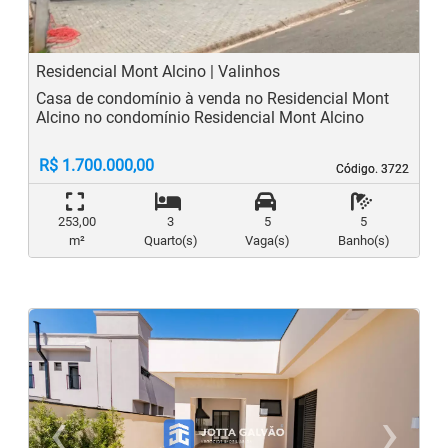
Residencial Mont Alcino | Valinhos
Casa de condomínio à venda no Residencial Mont
Alcino no condomínio Residencial Mont Alcino
R$ 1.700.000,00
Código. 3722
Código. 3722
253,00
3
5
5
m²
Quarto(s)
Vaga(s)
Banho(s)
‹
›