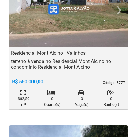
‹
›
Previous
N
Residencial Mont Alcino | Valinhos
terreno à venda no Residencial Mont Alcino no
condomínio Residencial Mont Alcino
R$ 550.000,00
Código. 5777
Código. 5777
362,50
0
0
0
m²
Quarto(s)
Vaga(s)
Banho(s)