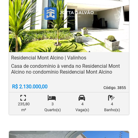
‹
›
Previous
N
Residencial Mont Alcino | Valinhos
Casa de condomínio à venda no Residencial Mont
Alcino no condomínio Residencial Mont Alcino
R$ 2.130.000,00
Código. 3855
Código. 3855
235,80
3
4
4
m²
Quarto(s)
Vaga(s)
Banho(s)