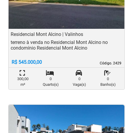
Previous
N
Residencial Mont Alcino | Valinhos
terreno à venda no Residencial Mont Alcino no
condomínio Residencial Mont Alcino
R$ 545.000,00
Código. 2429
Código. 2429
300,00
0
0
0
m²
Quarto(s)
Vaga(s)
Banho(s)