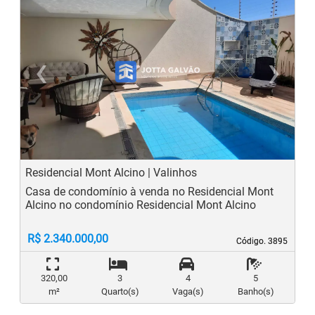
‹
›
Previous
N
Residencial Mont Alcino | Valinhos
Casa de condomínio à venda no Residencial Mont
Alcino no condomínio Residencial Mont Alcino
R$ 2.340.000,00
Código. 3895
Código. 3895
320,00
3
4
5
m²
Quarto(s)
Vaga(s)
Banho(s)