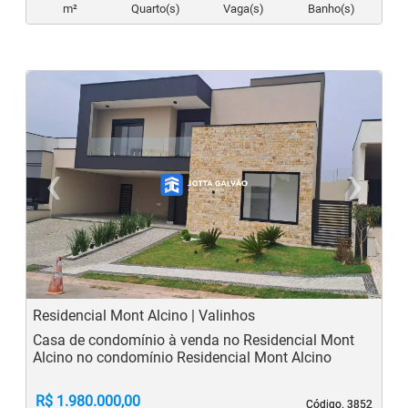
m²
Quarto(s)
Vaga(s)
Banho(s)
‹
›
Previous
N
Residencial Mont Alcino | Valinhos
Casa de condomínio à venda no Residencial Mont
Alcino no condomínio Residencial Mont Alcino
R$ 1.980.000,00
Código. 3852
Código. 3852