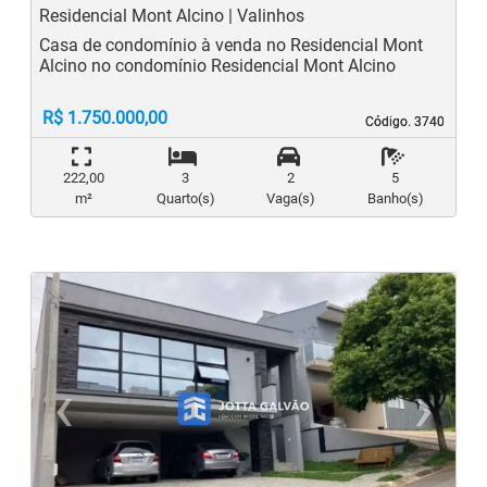
Residencial Mont Alcino | Valinhos
Casa de condomínio à venda no Residencial Mont
Alcino no condomínio Residencial Mont Alcino
R$ 1.750.000,00
Código. 3740
Código. 3740
222,00
3
2
5
m²
Quarto(s)
Vaga(s)
Banho(s)
‹
›
Previous
N