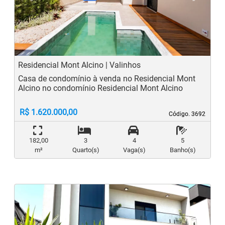
Previous
N
Residencial Mont Alcino | Valinhos
Casa de condomínio à venda no Residencial Mont
Alcino no condomínio Residencial Mont Alcino
R$ 1.620.000,00
Código. 3692
Código. 3692
182,00
3
4
5
m²
Quarto(s)
Vaga(s)
Banho(s)