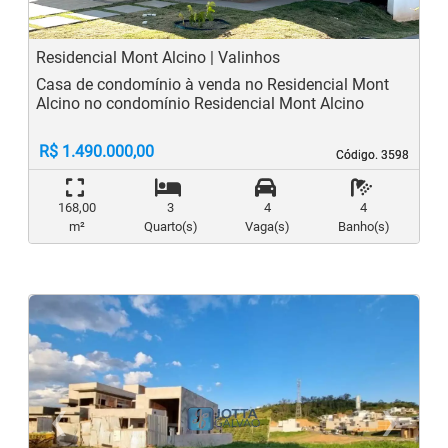
Residencial Mont Alcino | Valinhos
Casa de condomínio à venda no Residencial Mont
Alcino no condomínio Residencial Mont Alcino
R$ 1.490.000,00
Código. 3598
Código. 3598
168,00
3
4
4
m²
Quarto(s)
Vaga(s)
Banho(s)
‹
›