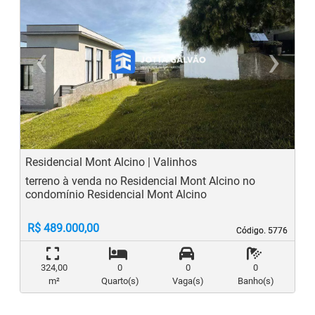
‹
›
Previous
N
Residencial Mont Alcino | Valinhos
terreno à venda no Residencial Mont Alcino no
condomínio Residencial Mont Alcino
R$ 489.000,00
Código. 5776
Código. 5776
324,00
0
0
0
m²
Quarto(s)
Vaga(s)
Banho(s)