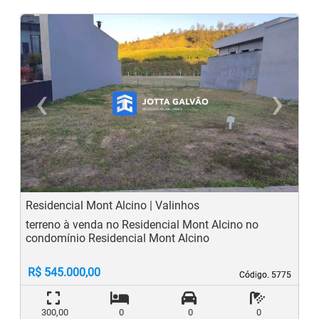
‹
›
Previous
N
Residencial Mont Alcino | Valinhos
terreno à venda no Residencial Mont Alcino no
condomínio Residencial Mont Alcino
R$ 545.000,00
Código. 5775
Código. 5775
300,00
0
0
0