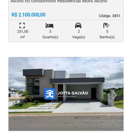
Alcino no condomínio Residencial Mont Alcino
R$ 2.100.000,00
Código. 3851
Código. 3851
231,00
3
2
5
m²
Quarto(s)
Vaga(s)
Banho(s)
‹
›
Previous
N