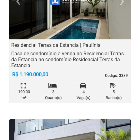
‹
›
Previous
N
Residencial Terras da Estancia | Paulínia
Casa de condomínio à venda no Residencial Terras
da Estancia no condomínio Residencial Terras da
Estancia
R$ 1.190.000,00
Código. 3389
Código. 3389
190,00
3
4
5
m²
Quarto(s)
Vaga(s)
Banho(s)