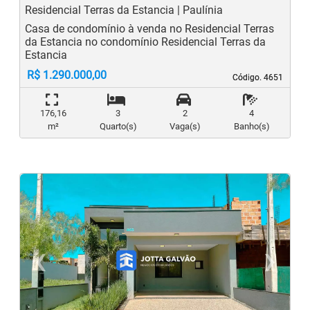
Residencial Terras da Estancia | Paulínia
Casa de condomínio à venda no Residencial Terras
da Estancia no condomínio Residencial Terras da
Estancia
R$ 1.290.000,00
Código. 4651
Código. 4651
176,16
3
2
4
m²
Quarto(s)
Vaga(s)
Banho(s)
‹
›
Previous
N