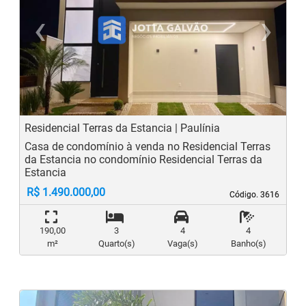
‹
›
Previous
N
Residencial Terras da Estancia | Paulínia
Casa de condomínio à venda no Residencial Terras
da Estancia no condomínio Residencial Terras da
Estancia
R$ 1.490.000,00
Código. 3616
Código. 3616
190,00
3
4
4
m²
Quarto(s)
Vaga(s)
Banho(s)