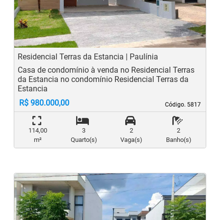
Previous
N
Residencial Terras da Estancia | Paulínia
Casa de condomínio à venda no Residencial Terras
da Estancia no condomínio Residencial Terras da
Estancia
R$ 980.000,00
Código. 5817
Código. 5817
114,00
3
2
2
m²
Quarto(s)
Vaga(s)
Banho(s)