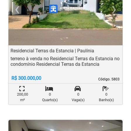
‹
›
Previous
N
Residencial Terras da Estancia | Paulínia
terreno à venda no Residencial Terras da Estancia no
condomínio Residencial Terras da Estancia
R$ 300.000,00
Código. 5803
Código. 5803
200,00
0
0
0
m²
Quarto(s)
Vaga(s)
Banho(s)