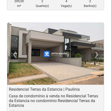
209,00
2
4
2
m²
Quarto(s)
Vaga(s)
Banho(s)
‹
›
Previous
N
Residencial Terras da Estancia | Paulínia
Casa de condomínio à venda no Residencial Terras
da Estancia no condomínio Residencial Terras da
Estancia