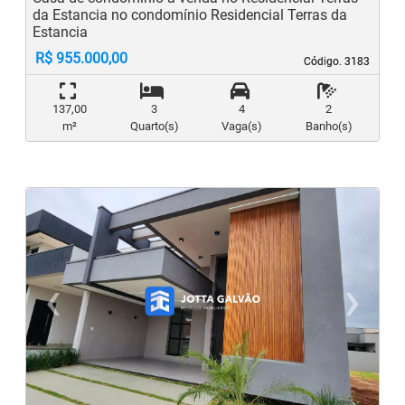
da Estancia no condomínio Residencial Terras da
Estancia
R$ 955.000,00
Código. 3183
Código. 3183
137,00
3
4
2
m²
Quarto(s)
Vaga(s)
Banho(s)
‹
›
Previous
N