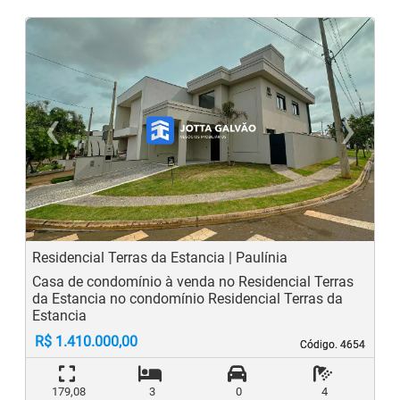
‹
›
Previous
N
Residencial Terras da Estancia | Paulínia
Casa de condomínio à venda no Residencial Terras
da Estancia no condomínio Residencial Terras da
Estancia
R$ 1.410.000,00
Código. 4654
Código. 4654
179,08
3
0
4