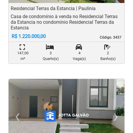
Residencial Terras da Estancia | Paulínia
Casa de condomínio à venda no Residencial Terras
da Estancia no condomínio Residencial Terras da
Estancia
R$ 1.220.000,00
Código. 3437
Código. 3437
147,00
3
4
2
m²
Quarto(s)
Vaga(s)
Banho(s)
‹
›
Previous
N