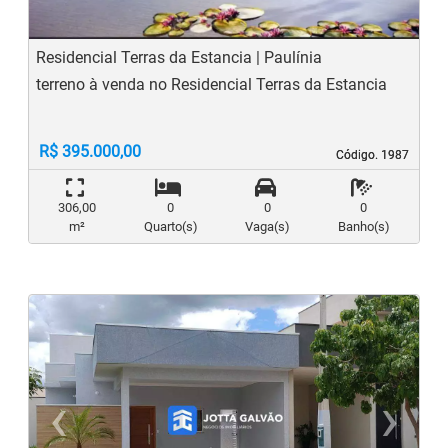
Residencial Terras da Estancia | Paulínia
terreno à venda no Residencial Terras da Estancia
R$ 395.000,00
Código. 1987
Código. 1987
306,00
0
0
0
m²
Quarto(s)
Vaga(s)
Banho(s)
‹
›