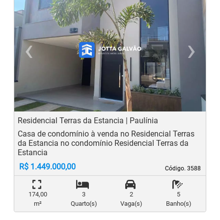
‹
›
Previous
N
Residencial Terras da Estancia | Paulínia
Casa de condomínio à venda no Residencial Terras
da Estancia no condomínio Residencial Terras da
Estancia
R$ 1.449.000,00
Código. 3588
Código. 3588
174,00
3
2
5
m²
Quarto(s)
Vaga(s)
Banho(s)