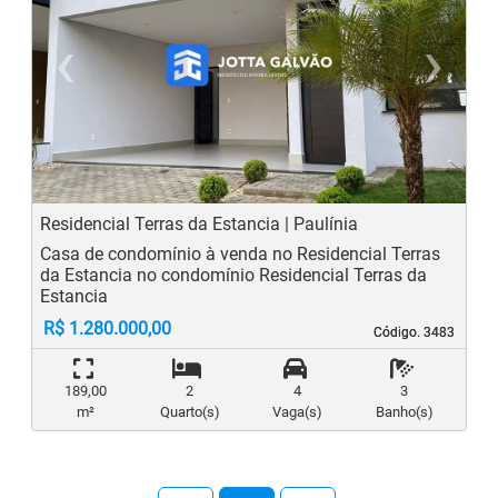
‹
›
Previous
N
Residencial Terras da Estancia | Paulínia
Casa de condomínio à venda no Residencial Terras
da Estancia no condomínio Residencial Terras da
Estancia
R$ 1.280.000,00
Código. 3483
Código. 3483
189,00
2
4
3
m²
Quarto(s)
Vaga(s)
Banho(s)