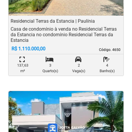
Residencial Terras da Estancia | Paulínia
Casa de condomínio à venda no Residencial Terras
da Estancia no condomínio Residencial Terras da
Estancia
R$ 1.110.000,00
Código. 4650
Código. 4650
137,63
3
2
4
m²
Quarto(s)
Vaga(s)
Banho(s)
‹
›