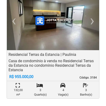
‹
›
Previous
N
Residencial Terras da Estancia | Paulínia
Casa de condomínio à venda no Residencial Terras
da Estancia no condomínio Residencial Terras da
Estancia
R$ 955.000,00
Código. 3184
Código. 3184
132,00
3
4
3
m²
Quarto(s)
Vaga(s)
Banho(s)