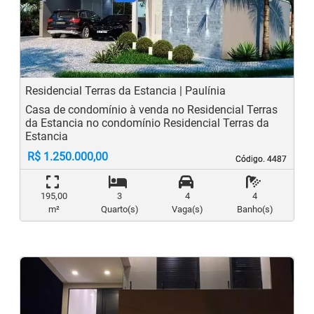
Previous
N
Residencial Terras da Estancia | Paulínia
Casa de condomínio à venda no Residencial Terras
da Estancia no condomínio Residencial Terras da
Estancia
R$ 1.250.000,00
Código. 4487
Código. 4487
195,00
3
4
4
m²
Quarto(s)
Vaga(s)
Banho(s)