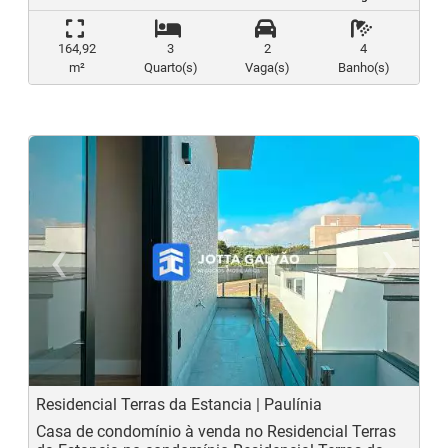
164,92
3
2
4
m²
Quarto(s)
Vaga(s)
Banho(s)
‹
›
Previous
N
Residencial Terras da Estancia | Paulínia
Casa de condomínio à venda no Residencial Terras