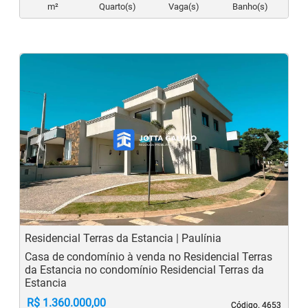
m²
Quarto(s)
Vaga(s)
Banho(s)
‹
›
Previous
N
Residencial Terras da Estancia | Paulínia
Casa de condomínio à venda no Residencial Terras
da Estancia no condomínio Residencial Terras da
Estancia
R$ 1.360.000,00
Código. 4653
Código. 4653