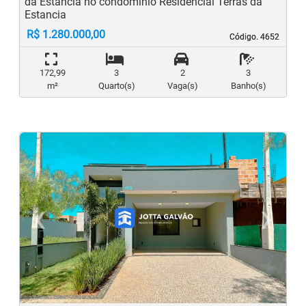
da Estancia no condomínio Residencial Terras da
Estancia
R$ 1.280.000,00
Código. 4652
Código. 4652
172,99
3
2
3
m²
Quarto(s)
Vaga(s)
Banho(s)
‹
›
Previous
N