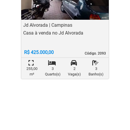
Jd Alvorada | Campinas
Casa à venda no Jd Alvorada
R$ 425.000,00
Código. 2093
Código. 2093
255,00
3
2
3
m²
Quarto(s)
Vaga(s)
Banho(s)