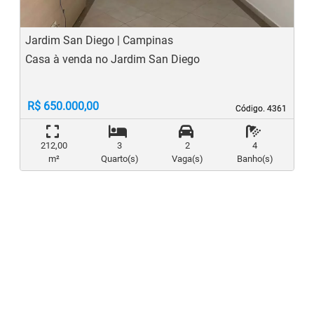
Jardim San Diego | Campinas
Casa à venda no Jardim San Diego
R$ 650.000,00
Código. 4361
Código. 4361
212,00
3
2
4
m²
Quarto(s)
Vaga(s)
Banho(s)