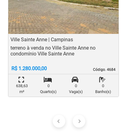
Previous
Ne
Ville Sainte Anne | Campinas
J
terreno à venda no Ville Sainte Anne no
t
condomínio Ville Sainte Anne
R$ 1.280.000,00
Código. 4684
Código. 4684
638,63
0
0
0
m²
Quarto(s)
Vaga(s)
Banho(s)