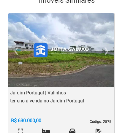
Imóveis Similares
‹
›
Previous
Ne
Jardim Portugal | Valinhos
V
terreno à venda no Jardim Portugal
t
R$ 630.000,00
Código. 2575
Código. 2575