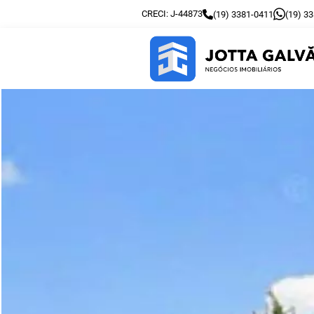
CRECI: J-44873
(19) 3381-0411
(19) 3