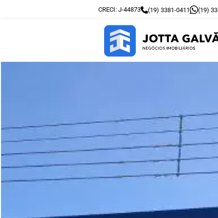
CRECI: J-44873
(19) 3381-0411
(19) 3