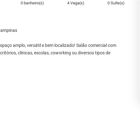
0 banheiro(s)
4 Vaga(s)
0 Suíte(s)
 Campinas
paço amplo, versátil e bem localizado! Salão comercial com
ritórios, clínicas, escolas, coworking ou diversos tipos de