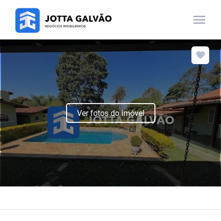
menu
Ver fotos do imóvel