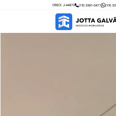
CRECI: J-44873
(19) 3381-0411
(19) 3