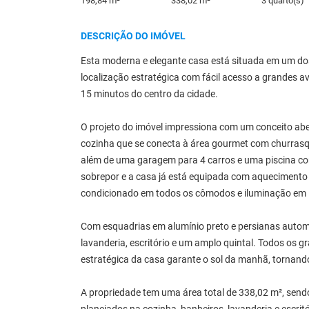
198,84 m²
338,02 m²
3 quarto(s)
DESCRIÇÃO DO IMÓVEL
Esta moderna e elegante casa está situada em um do
localização estratégica com fácil acesso a grandes a
15 minutos do centro da cidade.
O projeto do imóvel impressiona com um conceito abert
cozinha que se conecta à área gourmet com churrasq
além de uma garagem para 4 carros e uma piscina co
sobrepor e a casa já está equipada com aquecimento so
condicionado em todos os cômodos e iluminação em 
Com esquadrias em alumínio preto e persianas autom
lavanderia, escritório e um amplo quintal. Todos os g
estratégica da casa garante o sol da manhã, tornand
A propriedade tem uma área total de 338,02 m², send