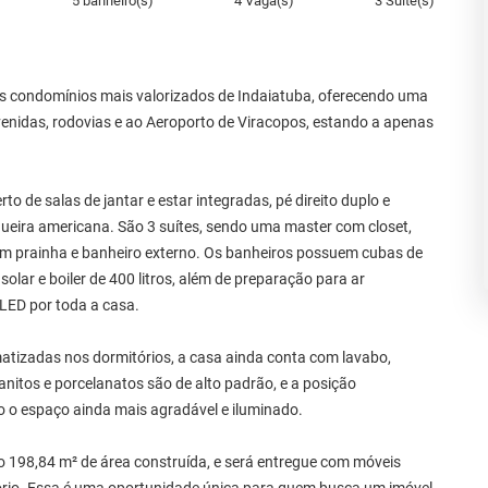
5 banheiro(s)
4 Vaga(s)
3 Suíte(s)
s condomínios mais valorizados de Indaiatuba, oferecendo uma
venidas, rodovias e ao Aeroporto de Viracopos, estando a apenas
o de salas de jantar e estar integradas, pé direito duplo e
ueira americana. São 3 suítes, sendo uma master com closet,
m prainha e banheiro externo. Os banheiros possuem cubas de
lar e boiler de 400 litros, além de preparação para ar
LED por toda a casa.
atizadas nos dormitórios, a casa ainda conta com lavabo,
ranitos e porcelanatos são de alto padrão, e a posição
o o espaço ainda mais agradável e iluminado.
o 198,84 m² de área construída, e será entregue com móveis