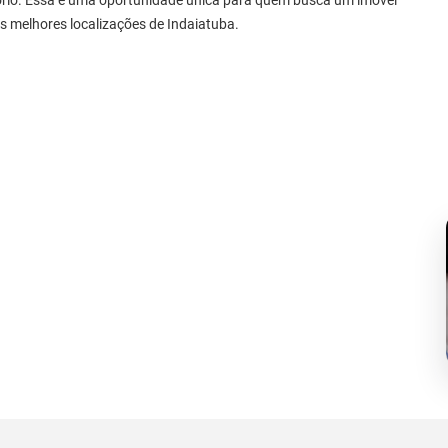
itório. Essa é uma oportunidade única para quem busca um imóvel
 melhores localizações de Indaiatuba.