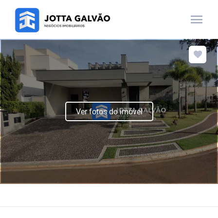
menu
Ver fotos do imóvel