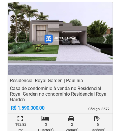
‹
›
Previous
Ne
Residencial Royal Garden | Paulínia
R
Casa de condomínio à venda no Residencial
C
Royal Garden no condomínio Residencial Royal
R
Garden
G
R$ 1.590.000,00
Código. 3672
Código. 3672
192,82
3
2
5
m²
Quarto(s)
Vaga(s)
Banho(s)