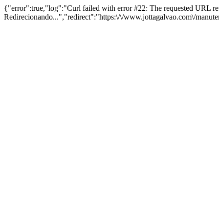
{"error":true,"log":"Curl failed with error #22: The requested URL 
Redirecionando...","redirect":"https:\/\/www.jottagalvao.com\/manut