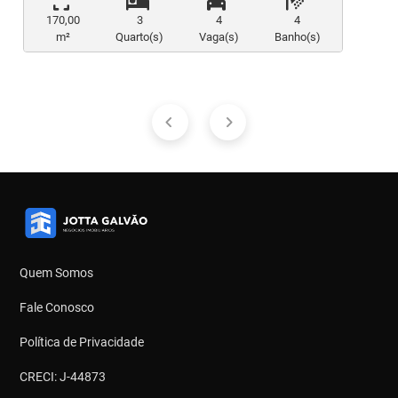
170,00
3
4
4
m²
Quarto(s)
Vaga(s)
Banho(s)
Quem Somos
Fale Conosco
Política de Privacidade
CRECI: J-44873