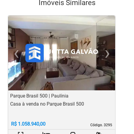
Imóveis Similares
‹
›
Previous
Ne
Parque Brasil 500 | Paulínia
S
Casa à venda no Parque Brasil 500
C
R$ 1.058.940,00
Código. 3295
Código. 3295