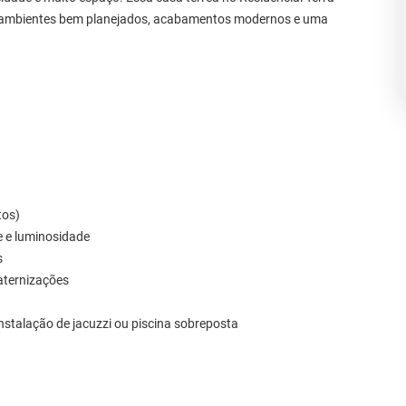
m: ambientes bem planejados, acabamentos modernos e uma
tos)
e e luminosidade
s
aternizações
nstalação de jacuzzi ou piscina sobreposta