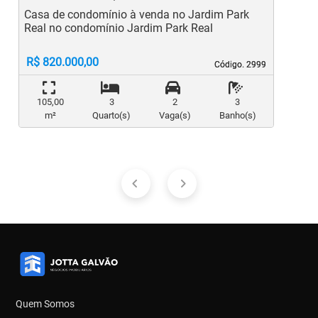
Casa de condomínio à venda no Jardim Park
C
Real no condomínio Jardim Park Real
A
A
R$ 820.000,00
Código. 2999
Código. 2999
105,00
3
2
3
m²
Quarto(s)
Vaga(s)
Banho(s)
Quem Somos