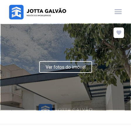
menu
Ver fotos do imóvel