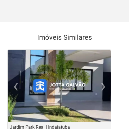
Imóveis Similares
‹
›
Previous
Ne
Jardim Park Real | Indaiatuba
P