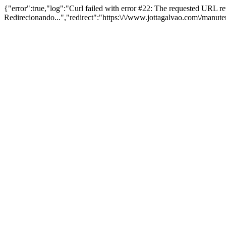
{"error":true,"log":"Curl failed with error #22: The requested URL 
Redirecionando...","redirect":"https:\/\/www.jottagalvao.com\/manut