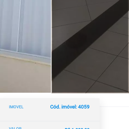
Cód. imóvel: 4059
IMOVEL
VALOR