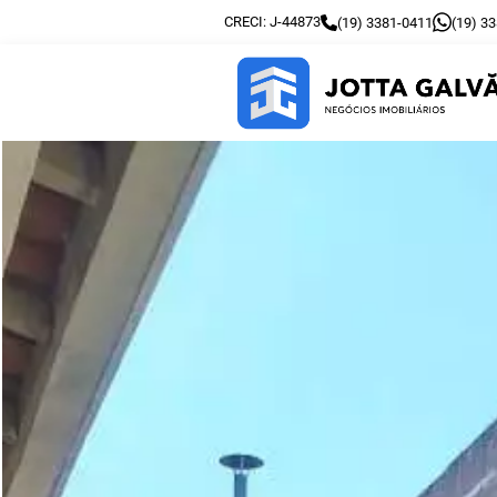
CRECI: J-44873
(19) 3381-0411
(19) 3