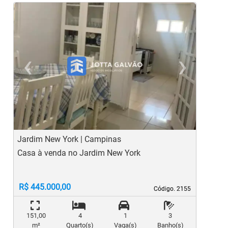
‹
›
Previous
Ne
Jardim New York | Campinas
J
Casa à venda no Jardim New York
C
R$ 445.000,00
Código. 2155
Código. 2155
151,00
4
1
3
m²
Quarto(s)
Vaga(s)
Banho(s)