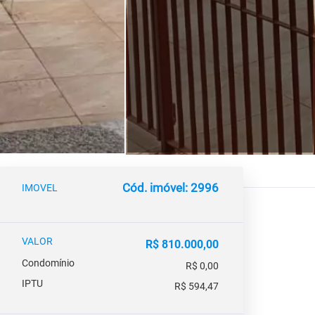
Cód. imóvel: 2996
IMOVEL
VALOR
R$ 810.000,00
Condomínio
R$ 0,00
IPTU
R$ 594,47