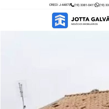
CRECI: J-44873
(19) 3381-0411
(19) 3