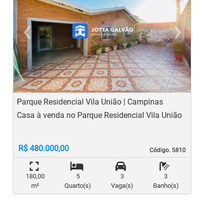
‹
›
Previous
Ne
Parque Residencial Vila União | Campinas
J
Casa à venda no Parque Residencial Vila União
C
R$ 480.000,00
Código. 5810
Código. 5810
180,00
5
3
3
m²
Quarto(s)
Vaga(s)
Banho(s)