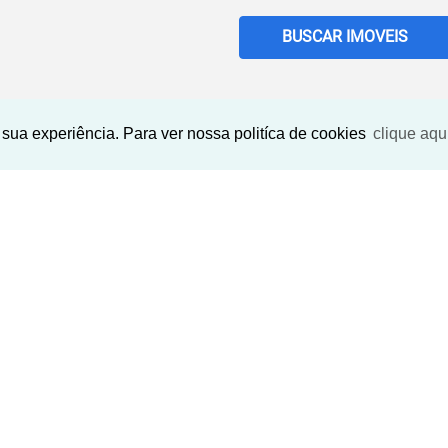
BUSCAR IMOVEIS
sua experiência. Para ver nossa politíca de cookies
clique aqu
Imóveis Similares
‹
›
‹
s
ext
Previous
Next
Previo