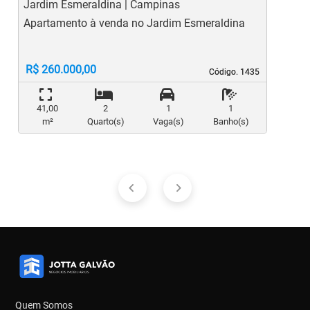
Jardim Esmeraldina | Campinas
J
Apartamento à venda no Jardim Esmeraldina
A
Z
C
R$ 260.000,00
Código. 1435
Código. 1435
41,00
2
1
1
m²
Quarto(s)
Vaga(s)
Banho(s)
Quem Somos