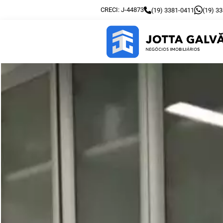
CRECI: J-44873
(19) 3381-0411
(19) 3