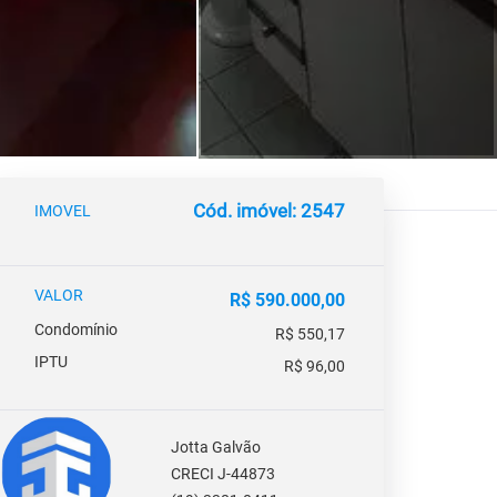
Cód. imóvel: 2547
IMOVEL
VALOR
R$ 590.000,00
Condomínio
R$ 550,17
IPTU
R$ 96,00
Jotta Galvão
CRECI J-44873