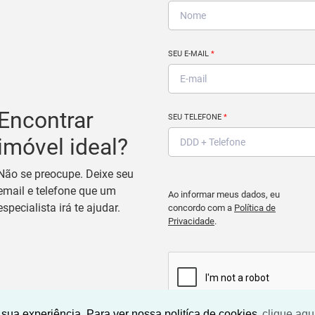
SEU E-MAIL
*
Encontrar
SEU TELEFONE
*
imóvel ideal?
Não se preocupe. Deixe seu
email e telefone que um
Ao informar meus dados, eu
especialista irá te ajudar.
concordo com a
Política de
Privacidade
.
sua experiência. Para ver nossa politíca de cookies
clique aqu