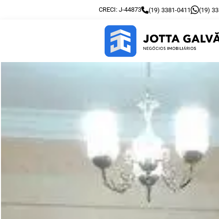
CRECI: J-44873
(19) 3381-0411
(19) 3