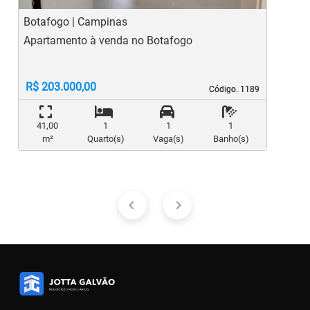
Botafogo | Campinas
C
Apartamento à venda no Botafogo
A
E
R$ 203.000,00
Código. 1189
Código. 1189
41,00
1
1
1
m²
Quarto(s)
Vaga(s)
Banho(s)