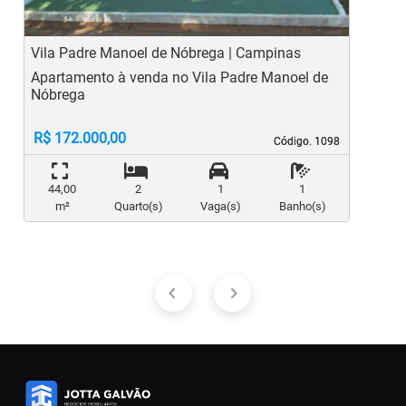
Vila Padre Manoel de Nóbrega | Campinas
C
Apartamento à venda no Vila Padre Manoel de
A
Nóbrega
S
R$ 172.000,00
Código. 1098
Código. 1098
44,00
2
1
1
m²
Quarto(s)
Vaga(s)
Banho(s)