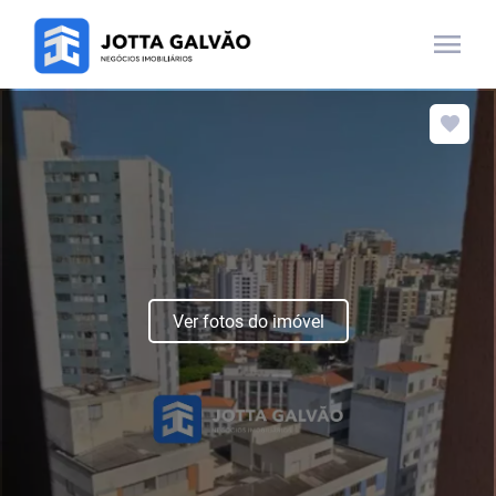
menu
Ver fotos do imóvel