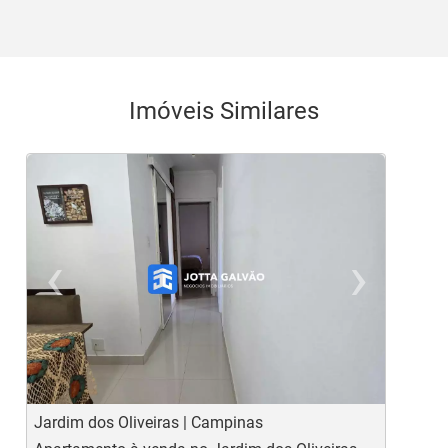
Imóveis Similares
‹
›
Previous
Ne
Jardim dos Oliveiras | Campinas
J