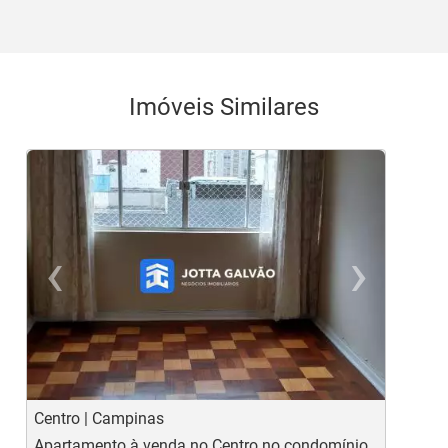
Imóveis Similares
‹
›
Previous
Ne
Centro | Campinas
C
Apartamento à venda no Centro no condomínio
A