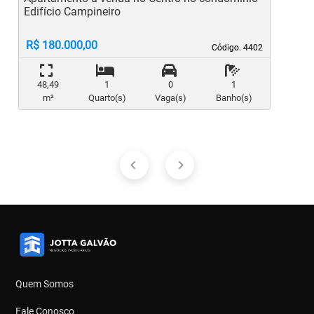
Edifício Campineiro
R$ 180.000,00
Código. 4402
Código. 4402
48,49
1
0
1
m²
Quarto(s)
Vaga(s)
Banho(s)
Quem Somos
Fale Conosco