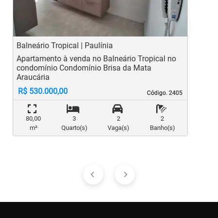
Balneário Tropical | Paulínia
M
Apartamento à venda no Balneário Tropical no
A
condomínio Condomínio Brisa da Mata
Araucária
R$ 530.000,00
Código. 2405
Código. 2405
80,00
3
2
2
m²
Quarto(s)
Vaga(s)
Banho(s)