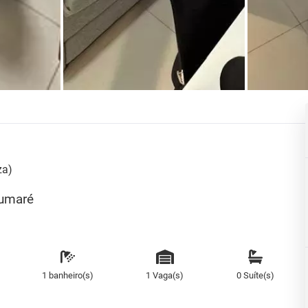
za)
Sumaré
1 banheiro(s)
1 Vaga(s)
0 Suíte(s)