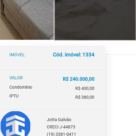
Cód. imóvel: 1334
IMOVEL
VALOR
R$ 240.000,00
Condomínio
R$ 400,00
IPTU
R$ 380,00
Jotta Galvão
CRECI J-44873
(19) 3381-0411