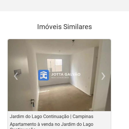
Imóveis Similares
‹
›
Previous
Ne
Jardim do Lago Continuação | Campinas
C
Apartamento à venda no Jardim do Lago
A