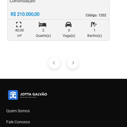
Continuação
R$ 210.000,00
Código. 1202
Código. 1202
40,00
2
0
1
m²
Quarto(s)
Vaga(s)
Banho(s)
Quem Somos
Fale Conosco