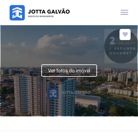
menu
Ver fotos do imóvel