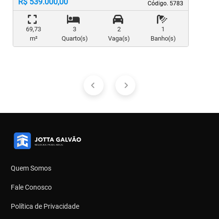
R$ 539.000,00
Código. 5783
Código. 5783
69,73
3
2
1
m²
Quarto(s)
Vaga(s)
Banho(s)
Quem Somos
Fale Conosco
Política de Privacidade