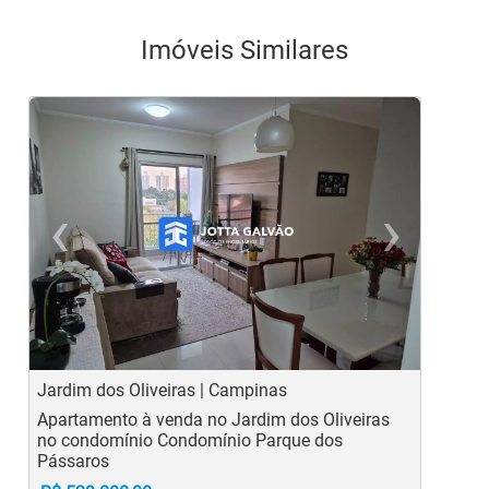
Imóveis Similares
‹
›
Previous
Ne
Jardim dos Oliveiras | Campinas
V
Apartamento à venda no Jardim dos Oliveiras
A
no condomínio Condomínio Parque dos
c
Pássaros