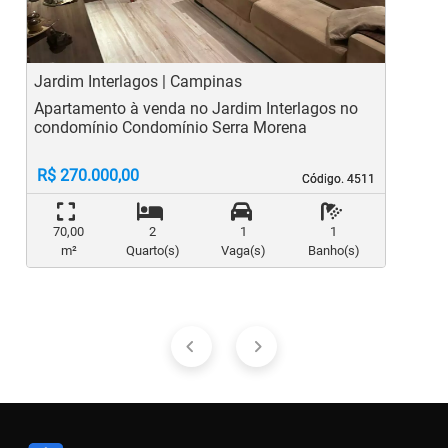
Jardim Interlagos | Campinas
C
Apartamento à venda no Jardim Interlagos no
A
condomínio Condomínio Serra Morena
R$ 270.000,00
Código. 4511
Código. 4511
70,00
2
1
1
m²
Quarto(s)
Vaga(s)
Banho(s)