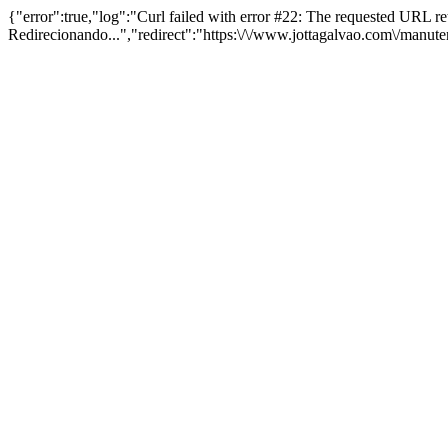
{"error":true,"log":"Curl failed with error #22: The requested URL 
Redirecionando...","redirect":"https:\/\/www.jottagalvao.com\/manut