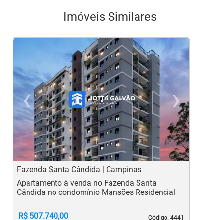
Imóveis Similares
‹
›
Previous
Ne
Fazenda Santa Cândida | Campinas
V
Apartamento à venda no Fazenda Santa
A
Cândida no condomínio Mansões Residencial
R$ 507.740,00
Código. 4441
Código. 4441